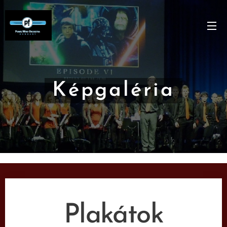
Képgaléria
Plakátok