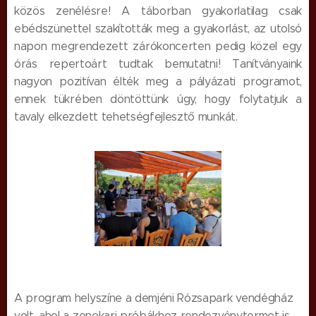
közös zenélésre! A táborban gyakorlatilag csak
ebédszünettel szakították meg a gyakorlást, az utolsó
napon megrendezett zárókoncerten pedig közel egy
órás repertoárt tudtak bemutatni! Tanítványaink
nagyon pozitívan élték meg a pályázati programot,
ennek tükrében döntöttünk úgy, hogy folytatjuk a
tavaly elkezdett tehetségfejlesztő munkát.
A program helyszíne a demjéni Rózsapark vendégház
volt, ahol a zenekari próbákhoz rendezvénytermet is