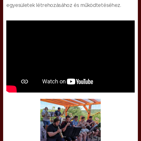
egyesületek létrehozásához és működtetéséhez.