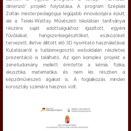
dimenzió" projekt folytatása. A program Széplaki
Zoltán mesterpedagógus legújabb innovációjára épült,
aki a Teleki-Wattay Művészeti Iskolában tanítványai
részére saját adottságukhoz igazított, egyéni
fúvókákat, hangszerkiegészítőket, eszközöket
tervezett, illetve állított elő 3D nyomtató használatával.
Kutatásairól a tudásmegosztó weboldalán részletes
prezentáció is található. Az igen komplex projekt a
zenetudomány mellett érintette a kémia, fizika,
akusztika, matematika, és nem kis részben a
képzőművészeti ágakat is. A foglalkozás minden
korosztály számára hasznos volt.