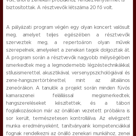
biztosítottak. A résztvevők létszáma 20 fő volt.
A pályázati program végén egy olyan koncert valósult
meg, amelyet teljes egészében a résztvevők
szerveztek meg, a repertoáron olyan művek
szerepelnek, amelyeket a zenekari tagok dolgoztak át.
A program során a résztvevők nagyobb mélységében
ismerkedtek meg a legmodernebb légzéstechnikákkal,
stílusismerettel, akusztikával, versenypszichológiával és
zene-hangszertörténettel, mint az általános
zeneórákon. A tanulók a projekt során minden fúvós
kamarazenei felállással megismerkedtek,
hangszereléseket készítettek, és a tábori
foglalkozásokon már az önállóan vezetett próbákra is
sor került, természetesen kontrollálva. Az elvégzett
munka eredményeként, tanítványaink kompetenciákkal
fognak rendelkezni az önálló zenekari munkához, zenei