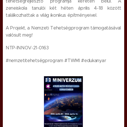
tehetségfejlesztő programja keretén belül. A
zeneiskola tanulói két héten április 4-18 között
találkozhattak a világ ikonikus építményeivel.
A Projekt, a Nemzeti Tehetségprogram támogatásával
valósult meg!
NTP-INNOV-21-0163
#nemzetitehetségprogram #TWMI #edukanyar