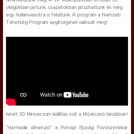
világokban jártunk, csapatokban játszhattunk és még
egy hullámvasútra is felültünk. A program a Nemzeti
Tehetség Program segítségével valósult meg!
Ismét 3D Miniverzum kiállítás volt a Művészeti Iskolában!
"Harmadik dimenzió" a Pomázi Ifjúsági Fúvószenekar