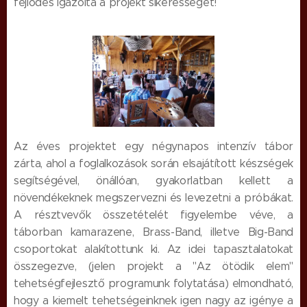
fejlődés igazolta a projekt sikerességét!
Az éves projektet egy négynapos intenzív tábor
zárta, ahol a foglalkozások során elsajátított készségek
segítségével, önállóan, gyakorlatban kellett a
növendékeknek megszervezni és levezetni a próbákat.
A résztvevők összetételét figyelembe véve, a
táborban kamarazene, Brass-Band, illetve Big-Band
csoportokat alakítottunk ki. Az idei tapasztalatokat
összegezve, (jelen projekt a "Az ötödik elem"
tehetségfejlesztő programunk folytatása) elmondható,
hogy a kiemelt tehetségeinknek igen nagy az igénye a