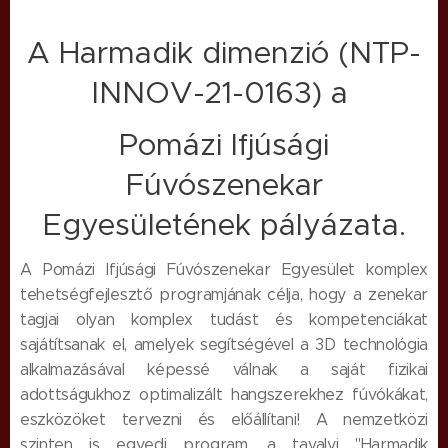
A Harmadik dimenzió (NTP-
INNOV-21-0163) a
Pomázi Ifjúsági
Fúvószenekar
Egyesületének pályázata.
A Pomázi Ifjúsági Fúvószenekar Egyesület komplex
tehetségfejlesztő programjának célja, hogy a zenekar
tagjai olyan komplex tudást és kompetenciákat
sajátítsanak el, amelyek segítségével a 3D technológia
alkalmazásával képessé válnak a saját fizikai
adottságukhoz optimalizált hangszerekhez fúvókákat,
eszközöket tervezni és előállítani! A nemzetközi
szinten is egyedi program, a tavalyi "Harmadik