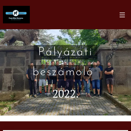
Pályázati
beszámoló
2022.