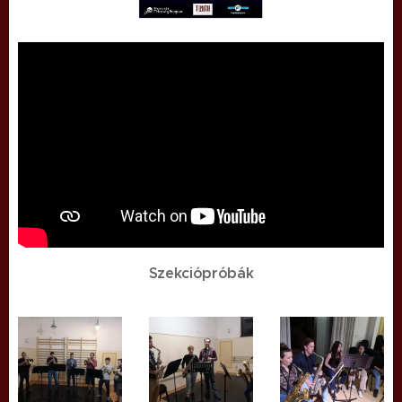
Szekciópróbák