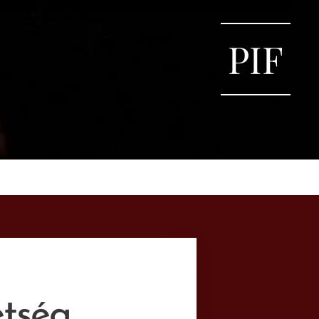
PIF
etség